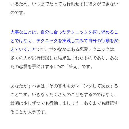
いるため、いつまでたっても行動せずに彼女ができない
のです。
大事なことは、自分に合ったテクニックを探し求めるこ
とではなく、テクニックを実践してみて自分の行動を変
えていくこと
です。世のなかにある恋愛テクニックは、
多くの人が試行錯誤した結果生まれたものであり、あな
たの恋愛を手助けする1つの「答え」です。
あなたがすべきは、その答えをカンニングして実践する
ことです。いきなりたくさんのことをするのではなく、
最初は少しずつでも行動しましょう。あくまでも継続す
ることが大事です。