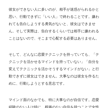
彼女ができない人に多いのが、相手が迷惑がられるかと
思い、行動できずに「いい人」で終わることです。嫌わ
れても告白しようする勇気がないと、彼女はできませ
ん。そして実際は、告白するくらいでは相手に嫌われる
ことはないので、そこまで心配する必要はありません。
そして、どんなに恋愛テクニックを持っていても、「テ
クニックを活かせるマインドを持っていない」「自分を
変えてテクニックを活かそうするマインドがない」と行
動できずに彼女はできません。大事なのは彼女を作るた
めに、行動しようとする意志です。
マインド面のなかでも、特に大事なのが自信です。恋愛
経験のない人は特に、根拠のない自信を持つことで女性