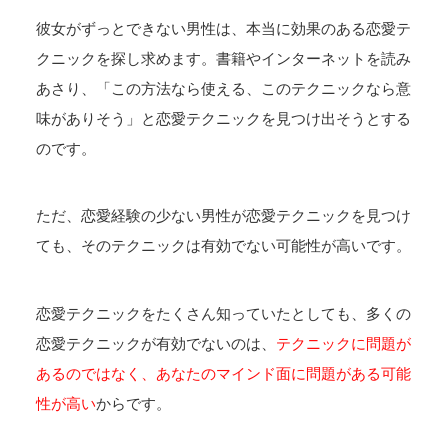
彼女がずっとできない男性は、本当に効果のある恋愛テ
クニックを探し求めます。書籍やインターネットを読み
あさり、「この方法なら使える、このテクニックなら意
味がありそう」と恋愛テクニックを見つけ出そうとする
のです。
ただ、恋愛経験の少ない男性が恋愛テクニックを見つけ
ても、そのテクニックは有効でない可能性が高いです。
恋愛テクニックをたくさん知っていたとしても、多くの
恋愛テクニックが有効でないのは、
テクニックに問題が
あるのではなく、あなたのマインド面に問題がある可能
性が高い
からです。