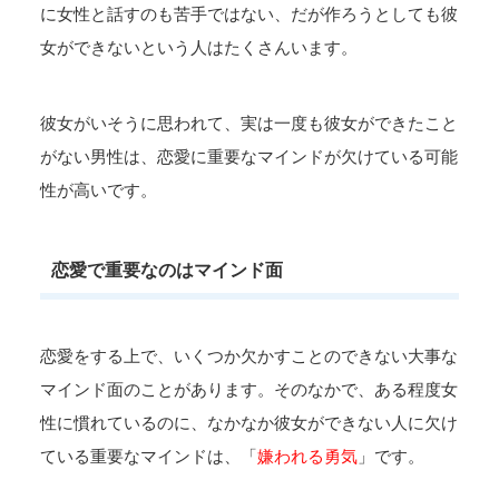
に女性と話すのも苦手ではない、だが作ろうとしても彼
女ができないという人はたくさんいます。
彼女がいそうに思われて、実は一度も彼女ができたこと
がない男性は、恋愛に重要なマインドが欠けている可能
性が高いです。
恋愛で重要なのはマインド面
恋愛をする上で、いくつか欠かすことのできない大事な
マインド面のことがあります。そのなかで、ある程度女
性に慣れているのに、なかなか彼女ができない人に欠け
ている重要なマインドは、「
嫌われる勇気
」です。