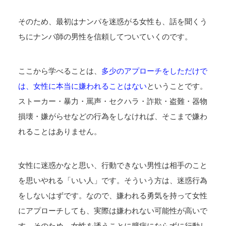
そのため、最初はナンパを迷惑がる女性も、話を聞くう
ちにナンパ師の男性を信頼してついていくのです。
ここから学べることは、
多少のアプローチをしただけで
は、女性に本当に嫌われることはない
ということです。
ストーカー・暴力・罵声・セクハラ・詐欺・盗難・器物
損壊・嫌がらせなどの行為をしなければ、そこまで嫌わ
れることはありません。
女性に迷惑かなと思い、行動できない男性は相手のこと
を思いやれる「いい人」です。そういう方は、迷惑行為
をしないはずです。なので、嫌われる勇気を持って女性
にアプローチしても、実際は嫌われない可能性が高いで
す。そのため、女性を誘うことに臆病にならずに行動し