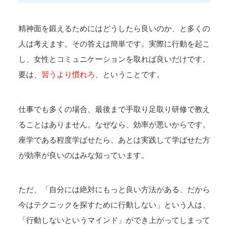
精神面を鍛えるためにはどうしたら良いのか、と多くの
人は考えます。その答えは簡単です。実際に行動を起こ
し、女性とコミュニケーションを取れば良いだけです。
要は、
習うより慣れろ
、ということです。
仕事でも多くの場合、最後まで手取り足取り研修で教え
ることはありません。なぜなら、効率が悪いからです。
座学である程度学ばせたら、あとは実践して学ばせた方
が効率が良いのはみな知っています。
ただ、「自分には絶対にもっと良い方法がある、だから
今はテクニックを探すために行動しない」という人は、
「行動しないというマインド」ができ上がってしまって