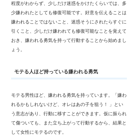
程度がわからず、少しだけ迷惑をかけたくらいでは、多
少嫌われたとしても修復可能です。好意を伝えることは
嫌われることではないこと、迷惑そうにされたらすぐに
引くこと、少しだけ嫌われても修復可能なことを覚えて
おき、嫌われる勇気を持って行動することから始めまし
ょう。
モテる人ほど持っている嫌われる勇気
モテる男性ほど、嫌われる勇気を持っています。「嫌わ
れるかもしれないけど、オレはあの子を狙う！ 」とい
う意志があり、行動に移すことができます。仮に振られ
て傷ついても、また立ち上がって行動するから、結果と
して女性にモテるのです。