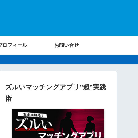
プロフィール
お問い合せ
ズルいマッチングアプリ”超”実践
術