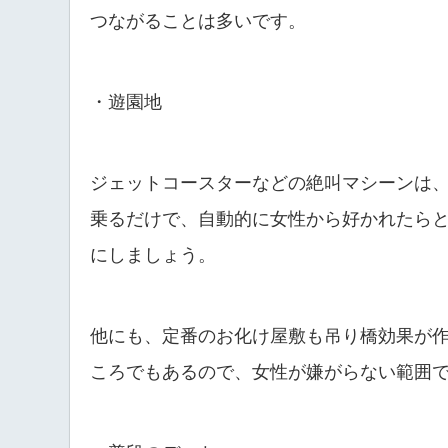
つながることは多いです。
・遊園地
ジェットコースターなどの絶叫マシーンは
乗るだけで、自動的に女性から好かれたら
にしましょう。
他にも、定番のお化け屋敷も吊り橋効果が
ころでもあるので、女性が嫌がらない範囲