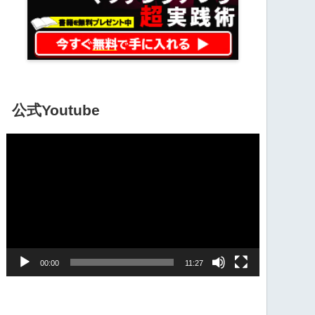
公式Youtube
動
画
プ
レ
ー
ヤ
00:00
11:27
ー