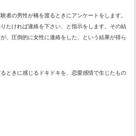
被験者の男性が橋を渡るときにアンケートをします。
知りたければ連絡を下さい、と指示をします。その結
方が、圧倒的に女性に連絡をした、という結果が得ら
渡るときに感じるドキドキを、恋愛感情で生じたもの
。