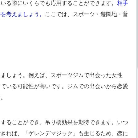
にいる際にいくらでも応用することができます。
相手
かを考えましょう。
ここでは、スポーツ・遊園地・普
しましょう。例えば、スポーツジムで出会った女性
している可能性が高いです。ジムでの出会いから恋愛
す。
にすることができ、吊り橋効果を期待できます。いつ
できれば、「ゲレンデマジック」も生じるため、恋に