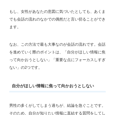
もし、女性があなたの意図に気づいたとしても、あくま
でも会話の流れのなかでの偶然だと言い切ることができ
ます。
なお、この方法で最も大事なのが会話の流れです。会話
を進めていく際のポイントは、「自分がほしい情報に焦
って向かおうとしない」「重要な点にフォーカスしすぎ
ない」の2つです。
自分がほしい情報に焦って向かおうとしない
男性の多くがしてしまう過ちが、結論を急ぐことです。
そのため、自分が知りたい情報に直結する質問をしてし