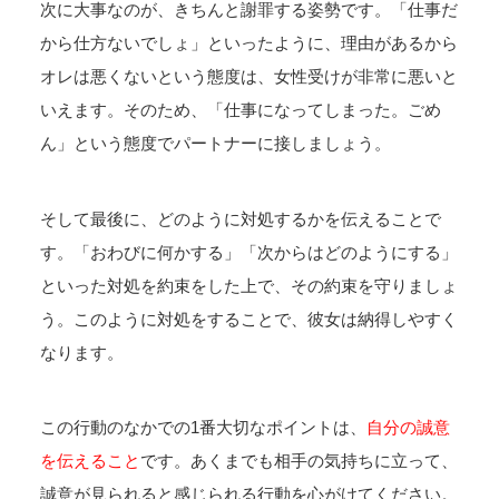
次に大事なのが、きちんと謝罪する姿勢です。「仕事だ
から仕方ないでしょ」といったように、理由があるから
オレは悪くないという態度は、女性受けが非常に悪いと
いえます。そのため、「仕事になってしまった。ごめ
ん」という態度でパートナーに接しましょう。
そして最後に、どのように対処するかを伝えることで
す。「おわびに何かする」「次からはどのようにする」
といった対処を約束をした上で、その約束を守りましょ
う。このように対処をすることで、彼女は納得しやすく
なります。
この行動のなかでの1番大切なポイントは、
自分の誠意
を伝えること
です。あくまでも相手の気持ちに立って、
誠意が見られると感じられる行動を心がけてください。