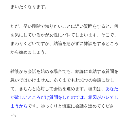
まいたくなります。
ただ、早い段階で知りたいことに近い質問をすると、何
を気にしているかが女性にバレてしまいます。そこで、
まわりくどいですが、結論を急がずに雑談をするところ
から始めましょう。
雑談から会話を始める場合でも、結論に直結する質問を
急いではいけません。あくまでも1つ1つの会話に対し
て、きちんと応対して会話を進めます。理由は、
あなた
が欲しいところだけ質問をしたのでは、意図がバレてし
まうから
です。ゆっくりと慎重に会話を進めてくださ
い。