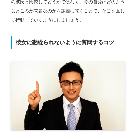
の彼氏と比較してどうかではなく、今の自分はどのよう
なところが問題なのかを謙虚に聞くことで、そこを直し
て行動していくようにしましょう。
彼女に勘繰られないように質問するコツ