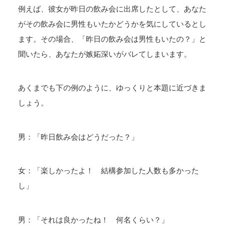
例えば、彼女が昨日の飲み会に出席したとして、あなた
がその飲み会に男性もいたかどうかを気にしているとし
ます。その場合、「昨日の飲み会は男性もいたの？」と
聞いたら、あなたが嫉妬深いがバレてしまいます。
あくまでも下の例のように、ゆっくりと本題に近づきま
しょう。
男：「昨日飲み会はどうだった？」
女：「楽しかったよ！ 結構参加した人数も多かった
し」
男：「それは良かったね！ 何名くらい？」