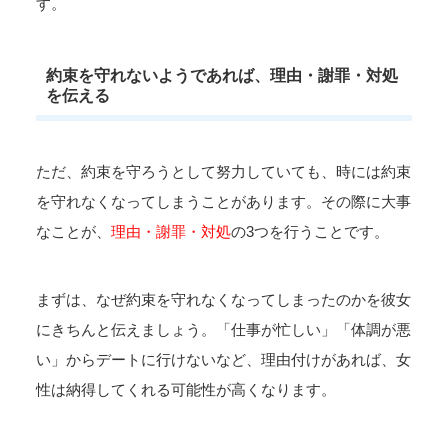
す。
約束を守れないようであれば、理由・謝罪・対処
を伝える
ただ、約束を守ろうとして努力していても、時には約束
を守れなくなってしまうことがあります。その際に大事
なことが、
理由・謝罪・対処
の3つを行うことです。
まずは、なぜ約束を守れなくなってしまったのかを彼女
にきちんと伝えましょう。「仕事が忙しい」「体調が悪
い」からデートに行けないなど、理由付けがあれば、女
性は納得してくれる可能性が高くなります。