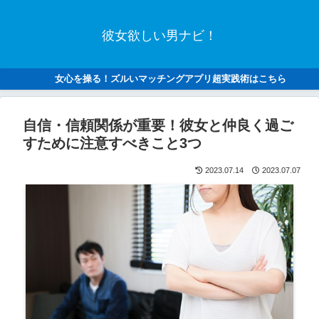
彼女欲しい男ナビ！
女心を操る！ズルいマッチングアプリ超実践術はこちら
自信・信頼関係が重要！彼女と仲良く過ご
すために注意すべきこと3つ
2023.07.14
2023.07.07