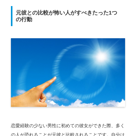
元彼との比較が怖い人がすべきたった1つ
の行動
恋愛経験の少ない男性に初めての彼女ができた際、多く
の人が恐れることが元彼と比較されることです。自分は