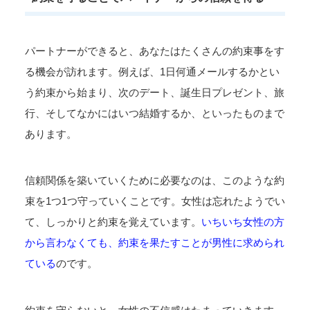
パートナーができると、あなたはたくさんの約束事をす
る機会が訪れます。例えば、1日何通メールするかとい
う約束から始まり、次のデート、誕生日プレゼント、旅
行、そしてなかにはいつ結婚するか、といったものまで
あります。
信頼関係を築いていくために必要なのは、このような約
束を1つ1つ守っていくことです。女性は忘れたようでい
て、しっかりと約束を覚えています。
いちいち女性の方
から言わなくても、約束を果たすことが男性に求められ
ている
のです。