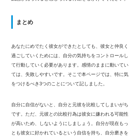
まとめ
あなたにめでたく彼女ができたとしても、彼女と仲良く
過ごしていくためには、自分の気持ちをコントロールし
て行動していく必要があります。感情のままに動いてい
ては、失敗しやすいです。そこで本ページでは、特に気
をつけるべき3つのことについて記しました。
自分に自信がないと、自分と元彼を比較してしまいがち
です。ただ、元彼との比較行為は彼女に嫌われる可能性
が高いため、しないようにしましょう。自分が現在もっ
とも彼女に好かれているという自信を持ち、自分磨きを