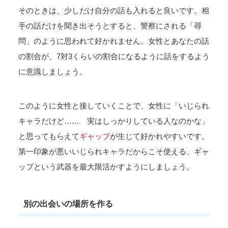
そのときは、少しだけ自分の話も入れると良いです。相
手の話だけを聞き出そうとすると、警察にされる「尋
問」のように思われて好かれません。女性とあなたの話
の割合が、7対3くらいの割合になるように話をするよう
に意識しましょう。
このように女性と接していくことで、女性に「いじられ
キャラだけど…… 実はしっかりしている人なのかな」
と思ってもらえて
ギャップ
が生じて好かれやすいです。
第一印象が悪いいじられキャラだからこそ使える、ギャ
ップという武器を最大限活かすようにしましょう。
別の出会いの場所を作る