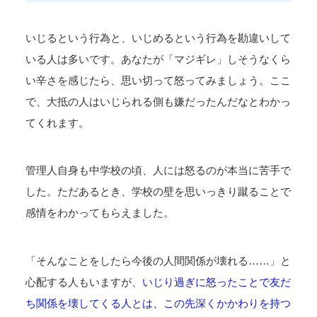
いじるという行為と、いじめるという行為を勘違いして
いる人は多いです。あなたが「マジギレ」しそうなくら
い辛さを感じたら、思い切って怒ってみましょう。ここ
で、大抵の人はいじられる側も嫌だったんだなとわかっ
てくれます。
管理人自身も中学校の頃、人には怒るのが本当に苦手で
した。ただあるとき、学校の壁を思いっきり蹴ることで
感情をわかってもらえました。
「そんなことをしたら今後の人間関係が壊れる……」と
心配する人もいますが、
いじり過ぎに怒ったことで友だ
ち関係を壊してくる人とは、この先深くかかわりを持つ