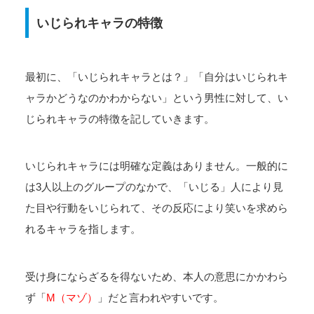
いじられキャラの特徴
最初に、「いじられキャラとは？」「自分はいじられキ
ャラかどうなのかわからない」という男性に対して、い
じられキャラの特徴を記していきます。
いじられキャラには明確な定義はありません。一般的に
は3人以上のグループのなかで、「いじる」人により見
た目や行動をいじられて、その反応により笑いを求めら
れるキャラを指します。
受け身にならざるを得ないため、本人の意思にかかわら
ず「
M（マゾ）
」だと言われやすいです。