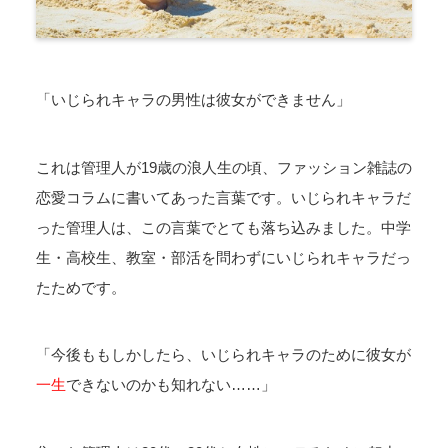
「いじられキャラの男性は彼女ができません」
これは管理人が19歳の浪人生の頃、ファッション雑誌の
恋愛コラムに書いてあった言葉です。いじられキャラだ
った管理人は、この言葉でとても落ち込みました。中学
生・高校生、教室・部活を問わずにいじられキャラだっ
たためです。
「今後ももしかしたら、いじられキャラのために彼女が
一生
できないのかも知れない……」