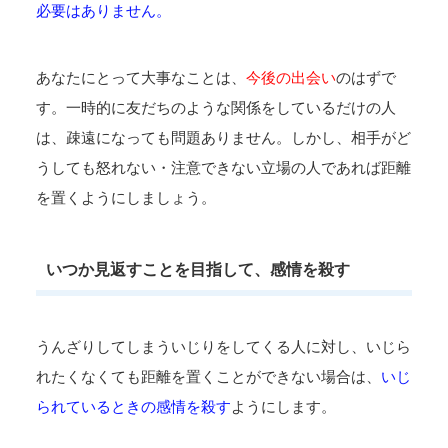
必要はありません。
あなたにとって大事なことは、
今後の出会い
のはずで
す。一時的に友だちのような関係をしているだけの人
は、疎遠になっても問題ありません。しかし、相手がど
うしても怒れない・注意できない立場の人であれば距離
を置くようにしましょう。
いつか見返すことを目指して、感情を殺す
うんざりしてしまういじりをしてくる人に対し、いじら
れたくなくても距離を置くことができない場合は、
いじ
られているときの感情を殺す
ようにします。