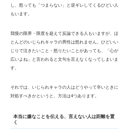
し、怒っても「つまらない」と逆ギレしてくるひどい人
もいます。
我慢の限界・限度を超えて反論できる人もいますが、ほ
とんどのいじられキャラの男性は怒れません。ひどいい
じりで泣きたいこと・怒りたいことがあっても、「心が
広いよね」と言われると文句を言えなくなってしまいま
す。
それでは、いじられキャラの人はどうやって辛いときに
対処すべきかというと、方法は4つあります。
本当に嫌なことを伝える、言えない人は距離を置
く