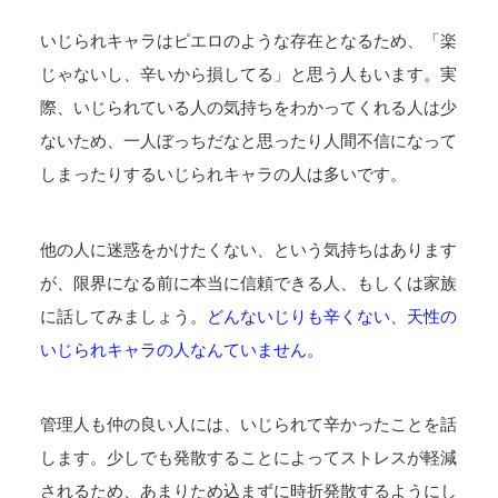
いじられキャラはピエロのような存在となるため、「楽
じゃないし、辛いから損してる」と思う人もいます。実
際、いじられている人の気持ちをわかってくれる人は少
ないため、一人ぼっちだなと思ったり人間不信になって
しまったりするいじられキャラの人は多いです。
他の人に迷惑をかけたくない、という気持ちはあります
が、限界になる前に本当に信頼できる人、もしくは家族
に話してみましょう。
どんないじりも辛くない、天性の
いじられキャラの人なんていません。
管理人も仲の良い人には、いじられて辛かったことを話
します。少しでも発散することによってストレスが軽減
されるため、あまりため込まずに時折発散するようにし