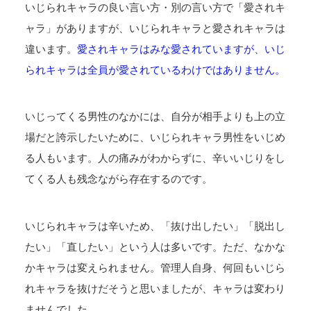
いじられキャラの良い言い方・別の言い方で「愛されキ
ャラ」がありますが、いじられキャラと愛されキャラは
違います。
愛されキャラはみな愛されていますが、いじ
られキャラは全員が愛されているわけではありません。
いじってくる男性のなかには、自分が相手よりも上の立
場だと誇示したいために、いじられキャラ男性をいじめ
る人もいます。人の痛みがわからずに、辛いいじりをし
てくる人も残念ながら存在するのです。
いじられキャラは辛いため、「抜け出したい」「脱出し
たい」「直したい」という人は多いです。ただ、なかな
かキャラは変えられません。管理人自身、何回もいじら
れキャラを抜けだそうと思いましたが、キャラは変わり
ませんでした。